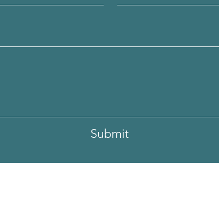
Submit
f Millennium City 5,
 Tong, Hong Kong