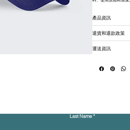
料、使用須知和清潔
產品資訊
您可以在此詳細介紹
退貨和退款政策
潔方法資訊
。您也可
您可以在此向顧客介
運送資訊
行動。 
您可以在此講解
出貨
簡易退貨換
過程輕鬆快
只要提供清晰之
運送
加強顧客信
客安心購物。
只要有簡單易讀的退
Contact Us
保顧客安心購物。
Last Name