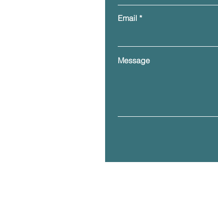
Email
Message
Unit 12B, 16/F, BEA Tower o
418 Kwun Tong Road, Kwun